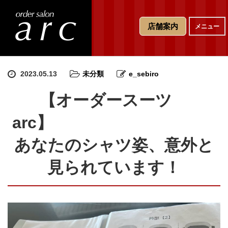
T
店舗案内
メニュー
o
g
g
l
e
2023.05.13
未分類
e_sebiro
n
a
【オーダースーツ
v
i
arc】
g
a
あなたのシャツ姿、意外と
t
i
見られています！
o
n