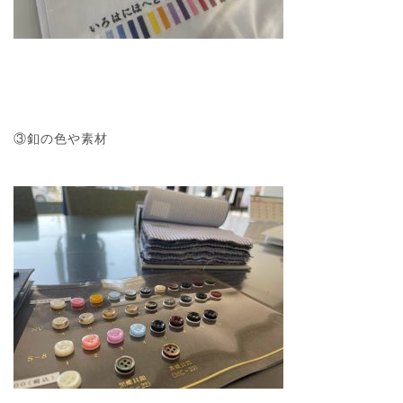
③釦の色や素材