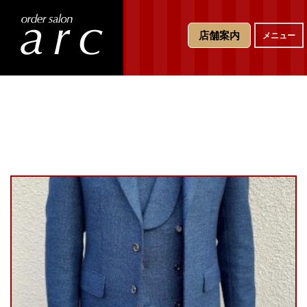
T
店舗案内
メニュー
o
g
g
l
e
n
a
v
i
g
a
t
i
o
n