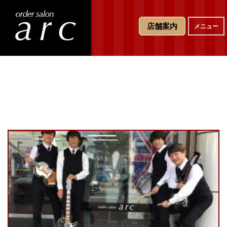
T
店舗案内
メニュー
o
g
g
l
e
n
a
v
i
g
a
t
i
o
n