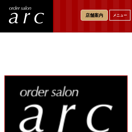
T
店舗案内
メニュー
o
g
g
l
e
n
a
v
i
g
a
t
i
o
n