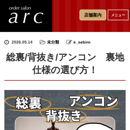
T
店舗案内
メニュー
o
g
g
l
e
2026.05.14
未分類
e_sebiro
n
a
総裏/背抜き/アンコン 裏地
v
i
仕様の選び方！
g
a
t
i
o
n