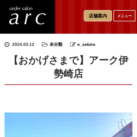
T
店舗案内
メニュー
o
g
g
l
e
2024.03.12
未分類
e_sebiro
n
a
【おかげさまで】アーク伊
v
i
勢崎店
g
a
t
i
o
n