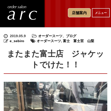
T
店舗案内
メニュー
o
g
g
l
e
2019.05.9
オーダースーツ
、
ブログ
n
e_sebiro
オーダースーツ
,
富士 富士宮 山梨
a
v
またまた富士店 ジャケッ
i
g
トでけた！！
a
t
i
o
n