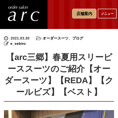
T
店舗案内
メニュー
o
g
g
l
e
2021.03.30
オーダースーツ
、
ブログ
n
e_sebiro
a
v
【arc三郷】春夏用スリーピ
i
g
ーススーツのご紹介【オー
a
t
ダースーツ】【REDA】【ク
i
o
ールビズ】【ベスト】
n