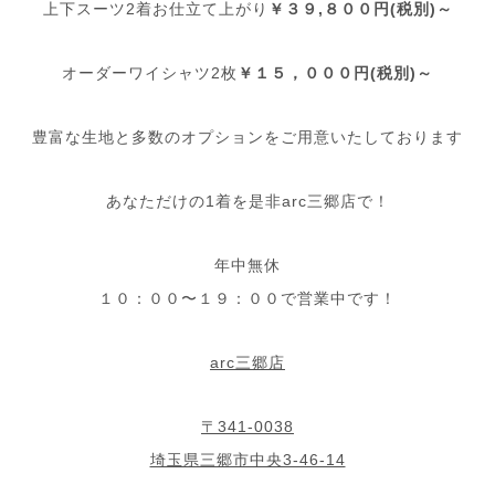
上下スーツ2着お仕立て上がり
￥３９,８００円(税別)～
オーダーワイシャツ2枚
￥１５，０００円(税別)～
豊富な生地と多数のオプションをご用意いたしております
あなただけの1着を是非arc三郷店で！
年中無休
１０：００〜１９：００で営業中です！
arc三郷店
〒341-0038
埼玉県三郷市中央3-46-14