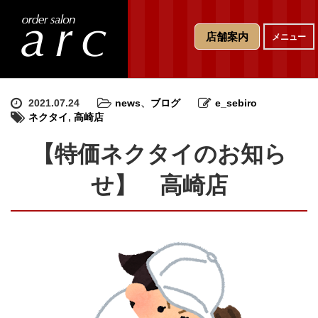
T
店舗案内
メニュー
o
g
g
l
e
2021.07.24
news
、
ブログ
e_sebiro
n
ネクタイ
,
高崎店
a
v
【特価ネクタイのお知ら
i
g
せ】 高崎店
a
t
i
o
n