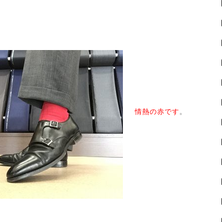
情熱の赤です
。