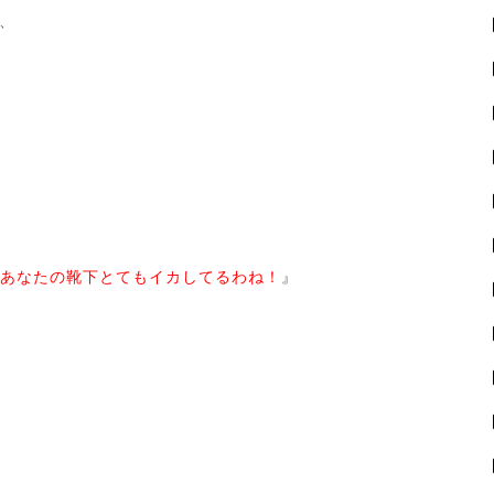
、
あなたの靴下とてもイカしてるわね！
』