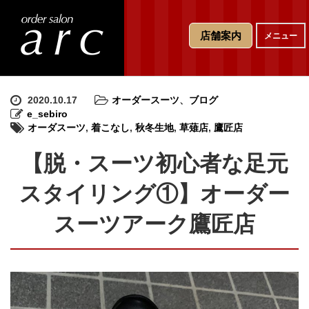
T
店舗案内
メニュー
o
g
g
l
e
2020.10.17
オーダースーツ
、
ブログ
n
e_sebiro
a
オーダスーツ
,
着こなし
,
秋冬生地
,
草薙店
,
鷹匠店
v
i
【脱・スーツ初心者な足元
g
a
スタイリング①】オーダー
t
i
スーツアーク鷹匠店
o
n