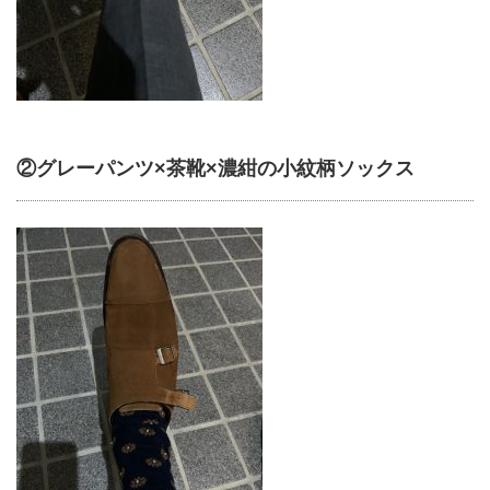
②グレーパンツ×茶靴×濃紺の小紋柄ソックス