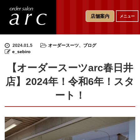
T
店舗案内
メニュー
o
g
g
l
e
2024.01.5
オーダースーツ
、
ブログ
n
e_sebiro
a
v
【オーダースーツarc春日井
i
g
店】2024年！令和6年！スタ
a
t
ート！
i
o
n