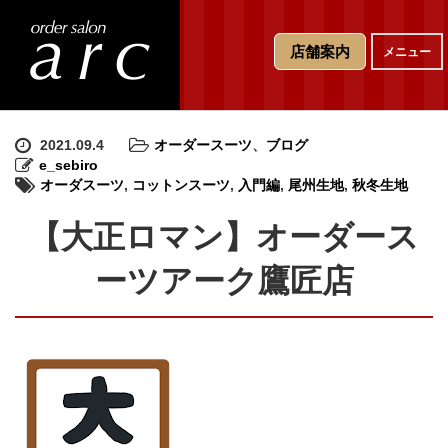
T
店舗案内
メニュー
o
g
g
l
e
2021.09.4
オーダースーツ
、
ブログ
n
e_sebiro
a
オーダスーツ
,
コットンスーツ
,
入門編
,
尾州生地
,
秋冬生地
v
i
【大正ロマン】オーダース
g
a
ーツアーク鷹匠店
t
i
o
n