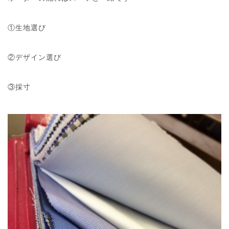
①生地選び
②デザイン選び
③採寸