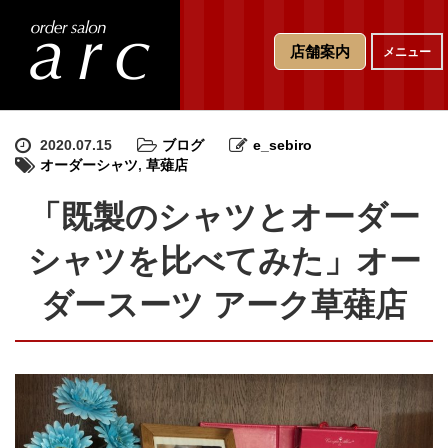
T
店舗案内
メニュー
o
g
g
l
e
2020.07.15
ブログ
e_sebiro
n
オーダーシャツ
,
草薙店
a
v
「既製のシャツとオーダー
i
g
シャツを比べてみた」オー
a
t
ダースーツ アーク草薙店
i
o
n