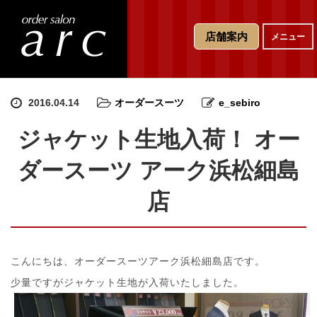
T
店舗案内
メニュー
o
g
g
l
e
2016.04.14
オーダースーツ
e_sebiro
n
a
ジャケット生地入荷！ オー
v
i
ダースーツ アーク浜松細島
g
a
店
t
i
o
n
こんにちは、オーダースーツアーク浜松細島店です。
少量ですがジャケット生地が入荷いたしました。