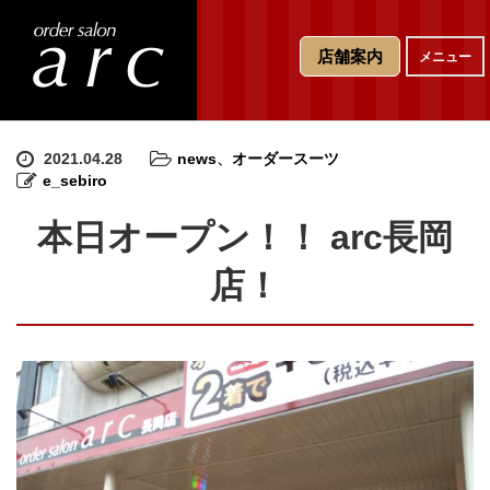
T
店舗案内
メニュー
o
g
g
l
e
2021.04.28
news
、
オーダースーツ
n
e_sebiro
a
v
本日オープン！！ arc長岡
i
g
店！
a
t
i
o
n