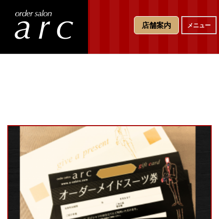
T
店舗案内
メニュー
o
g
g
l
e
n
a
v
i
g
a
t
i
o
n