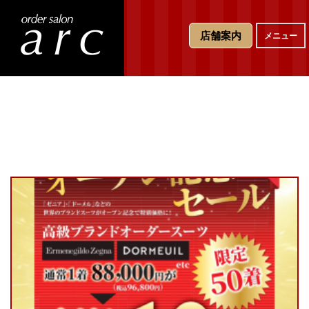
T
店舗案内
メニュー
o
g
g
l
e
n
a
v
i
g
a
t
i
o
n