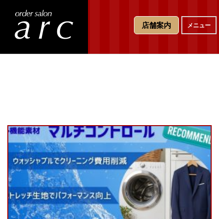
T
店舗案内
メニュー
o
g
g
l
e
n
a
v
i
g
a
t
i
o
n